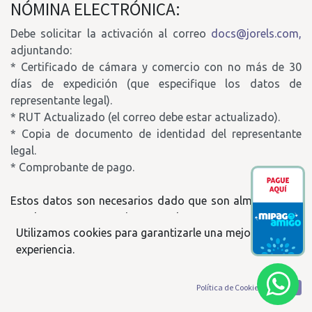
NÓMINA ELECTRÓNICA:
Debe solicitar la activación al correo
docs@jorels.com,
adjuntando:
* Certificado de cámara y comercio con no más de 30
días de expedición (que especifique los datos de
representante legal).
* RUT Actualizado (el correo debe estar actualizado).
* Copia de documento de identidad del representante
legal.
* Comprobante de pago.
Estos datos son necesarios dado que son almacenados
en el API y son usados para la correcta emisión del
Utilizamos cookies para garantizarle una mejor
documento electrónico ante la DIAN. Dado caso que
experiencia.
estos datos cambien, la empresa que contrata el servicio
debe emitir la respectiva actualización de la información
al correo
docs@jorels.com
para hacer la respectiva
Política de Cookies
Acepto
actualización de datos. Al enviar estos datos a Jorels